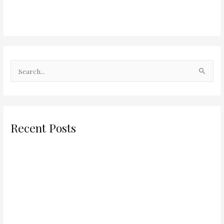
Sin categoría
uk-musicians-wanted.co.uk
S
e
a
r
Recent Posts
c
h
Pinco casino mobil uygulaması: Oyunları her yerde oynayın
f
o
Pin-up casino en línea: métodos de pago que garantizan tu
seguridad
r
Pinco-nun bonus imkanları: 2026-da daha çox qazanın
:
cw-check-https://fdfd.com/
Coronavirus disease 2019