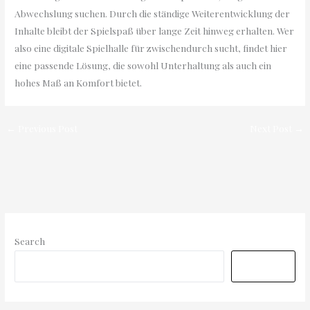
Abwechslung suchen. Durch die ständige Weiterentwicklung der
Inhalte bleibt der Spielspaß über lange Zeit hinweg erhalten. Wer
also eine digitale Spielhalle für zwischendurch sucht, findet hier
eine passende Lösung, die sowohl Unterhaltung als auch ein
hohes Maß an Komfort bietet.
←
Previous Post
Next Post
→
Search
Search