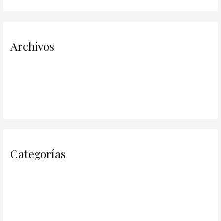
Archivos
July 2026
June 2026
September 2021
Categorías
blokkfont.com
mem-saab.com
public