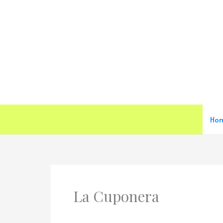
Skip
to
content
Ho
La Cuponera