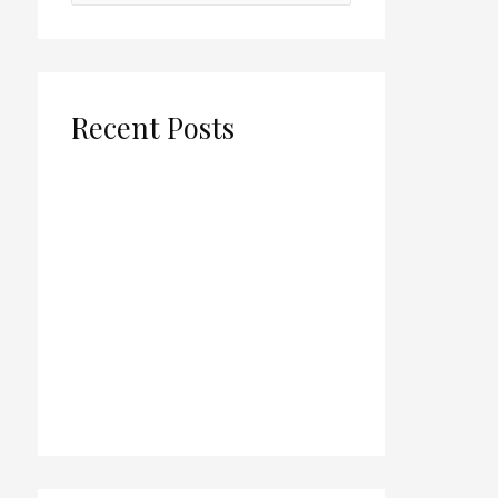
e
a
r
c
Recent Posts
h
f
Pinco casino mobil uygulaması:
Oyunları her yerde oynayın
o
Pin-up casino en línea: métodos de
r
pago que garantizan tu seguridad
:
Pinco-nun bonus imkanları: 2026-da
daha çox qazanın
cw-check-https://fdfd.com/
Coronavirus disease 2019