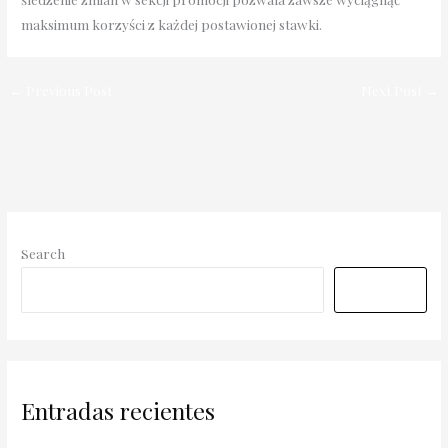
maksimum korzyści z każdej postawionej stawki.
←
Previous Post
Next Post
→
Search
Search
Entradas recientes